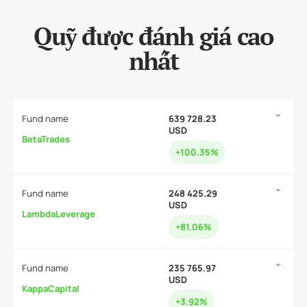
Quỹ được đánh giá cao
nhất
639 728.23
USD
BetaTrades
+100.35%
248 425.29
USD
Đầu tư
LambdaLeverage
+81.06%
235 765.97
USD
Đầu tư
KappaCapital
+3.92%