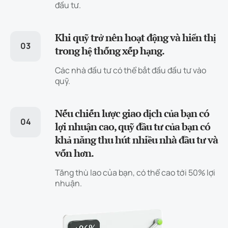
đầu tư.
Khi quỹ trở nên hoạt động và hiển thị
03
trong hệ thống xếp hạng.
Các nhà đầu tư có thể bắt đầu đầu tư vào
quỹ.
Nếu chiến lược giao dịch của bạn có
04
lợi nhuận cao, quỹ đầu tư của bạn có
khả năng thu hút nhiều nhà đầu tư và
vốn hơn.
Tăng thù lao của bạn, có thể cao tới 50% lợi
nhuận.