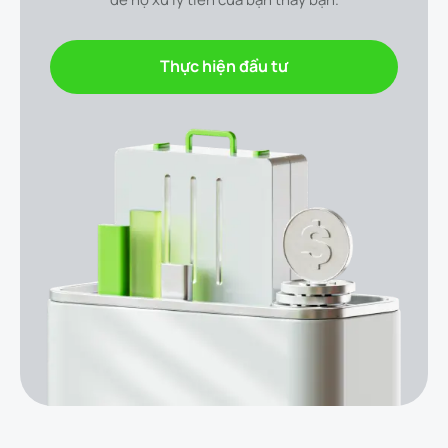
Thực hiện đầu tư