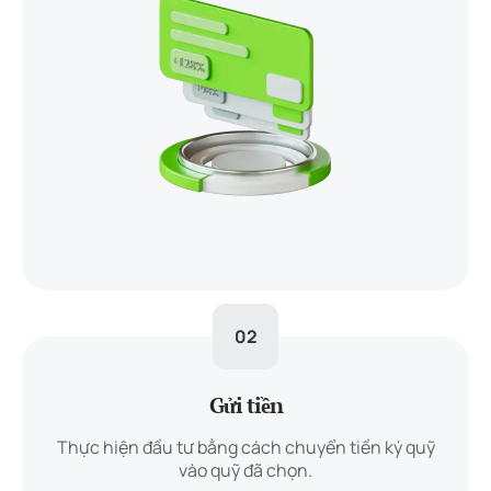
02
Gửi tiền
Thực hiện đầu tư bằng cách chuyển tiền ký quỹ
vào quỹ đã chọn.