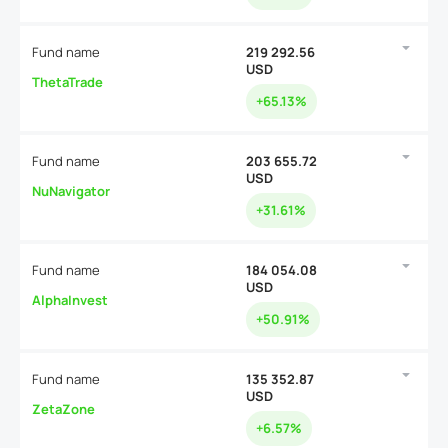
219 292.56
USD
Đầu tư
ThetaTrade
+65.13%
203 655.72
USD
Đầu tư
NuNavigator
+31.61%
184 054.08
USD
Đầu tư
AlphaInvest
+50.91%
135 352.87
USD
Đầu tư
ZetaZone
+6.57%