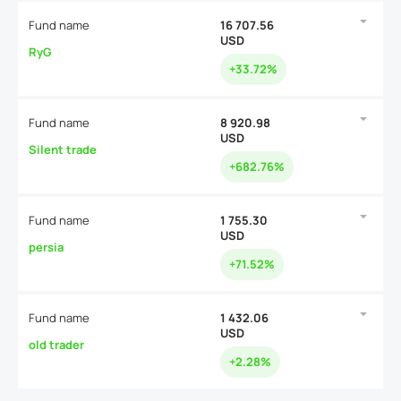
16 707.56
USD
Đầu tư
RyG
+33.72%
8 920.98
USD
Đầu tư
Silent trade
+682.76%
1 755.30
USD
Đầu tư
persia
+71.52%
1 432.06
USD
Đầu tư
old trader
+2.28%