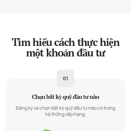
Tìm hiểu cách thực hiện
một khoản đầu tư
01
Chọn bất kỳ quỹ đầu tư nào
Đăng ký và chọn bất kỳ quỹ đầu tư nào có trong
hệ thống xếp hạng.