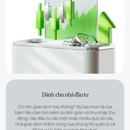
Dành cho nhà đầu tư
Có nên giao dịch hay không? Sự lựa chọn là của
bạn! Nếu bạn tìm kiếm sự đơn giản và thu nhập thụ
động, hãy đầu tư vào một hoặc nhiều quỹ do các
nhà giao dịch thành công của chúng tôi quản lý và
để họ xử lý tiền của bạn thay bạn.