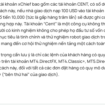
tài khoản xChief bao gồm các tài khoản CENT, có số dư
ách này, nếu nhà giao dịch nạp 100 USD vào tài khoản
ố tiền 10,000 (tức là gấp hàng trăm lần) sẽ được ghi có 
ờng hợp này. Tài khoản “Cent” là một công cụ không t
ời có kinh nghiệm không cho phép họ đầu tư số vốn 
ục tiêu là tinh chỉnh và thử nghiệm robot giao dịch tron
 mang đến cơ hội thử nghiệm nền tảng một cách toàn d
trọng cần lưu ý là chỉ các lệnh của khách hàng có quy 
lô trên tài khoản MT4.DirectFX, MT4.Classic+, MT5.Di
cách này, đối với tất cả các đơn đặt hàng có quy mô dư
lý (“bên thứ hai” của giao dịch).