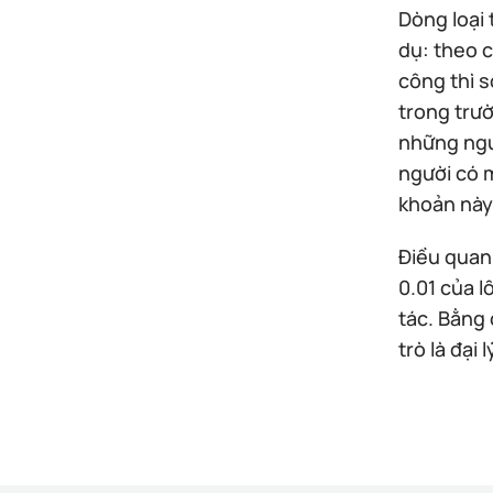
Dòng loại 
dụ: theo c
công thì s
trong trư
những ngư
người có m
khoản này
Điều quan 
0.01 của 
tác. Bằng 
trò là đại 