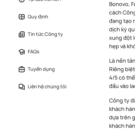
Bonovo, F
cách Công
Quy định
đang tạo r
dịch ký q
Tin tức Công ty
xung đột l
hẹp và khớ
FAQs
Là nền tản
Riêng biệ
Tuyển dụng
4/5 có th
đầu vào la
Liên hệ chúng tôi
Công ty đ
khách hàn
dựa trên g
khách hàng