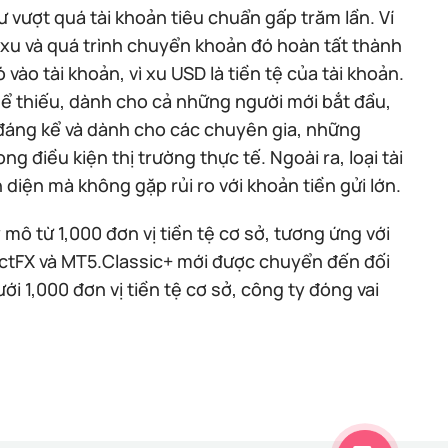
 vượt quá tài khoản tiêu chuẩn gấp trăm lần. Ví
 xu và quá trình chuyển khoản đó hoàn tất thành
vào tài khoản, vì xu USD là tiền tệ của tài khoản.
hể thiếu, dành cho cả những người mới bắt đầu,
đáng kể và dành cho các chuyên gia, những
g điều kiện thị trường thực tế. Ngoài ra, loại tài
iện mà không gặp rủi ro với khoản tiền gửi lớn.
mô từ 1,000 đơn vị tiền tệ cơ sở, tương ứng với
rectFX và MT5.Classic+ mới được chuyển đến đối
ới 1,000 đơn vị tiền tệ cơ sở, công ty đóng vai