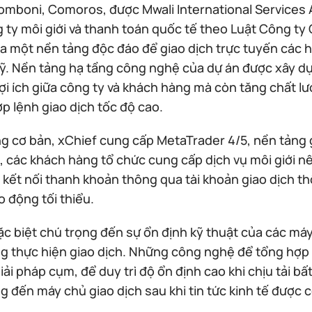
omboni, Comoros, được Mwali International Services A
 ty môi giới và thanh toán quốc tế theo Luật Công ty
a một nền tảng độc đáo để giao dịch trực tuyến các hợ
uỹ. Nền tảng hạ tầng công nghệ của dự án được xây d
ợi ích giữa công ty và khách hàng mà còn tăng chất l
p lệnh giao dịch tốc độ cao.
g cơ bản, xChief cung cấp MetaTrader 4/5, nền tảng g
t, các khách hàng tổ chức cung cấp dịch vụ môi giới n
ể kết nối thanh khoản thông qua tài khoản giao dịch t
o động tối thiểu.
ặc biệt chú trọng đến sự ổn định kỹ thuật của các m
g thực hiện giao dịch. Những công nghệ để tổng hợp
iải pháp cụm, để duy trì độ ổn định cao khi chịu tải bấ
 đến máy chủ giao dịch sau khi tin tức kinh tế được 