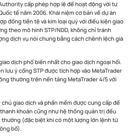
uthority cấp phép hợp lệ để hoạt động với tư
 Quốc tế năm 2006. Khái niệm cơ bản về dự án
p đồng tiền tệ và kim loại quý với điều kiện giao
ựng theo mô hình STP/NDD, không chỉ tránh
ượng dịch vụ nói chung bằng cách chênh lệch giá
iao dịch phổ biến nhất cho giao dịch ngoại hối.
ên lưu ý cổng STP được tích hợp vào MetaTrader
hông thường trên nền tảng MetaTrader 4/5 với
áy chủ giao dịch và phần mềm được cung cấp để
 thanh khoản cũng như hệ thống quản trị đều
t thường (đặc biệt khi có một lượng lớn lệnh từ
công bố).