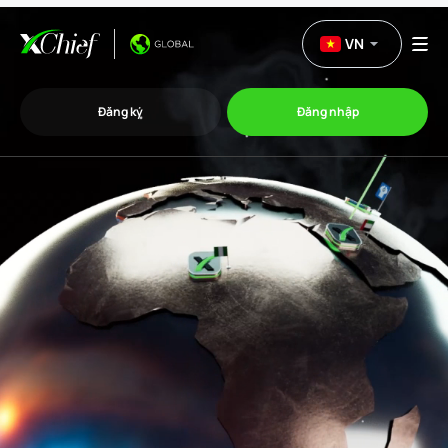
VN
Đăng ký
Đăng nhập
Thương mại
Nền tảng Giao dịch
Khuyến mãi
Công ty
Chương trình liên kết