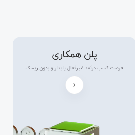
پلن همکاری
نرخ بالای
کمیسیون
فرصت کسب درآمد غیرفعال پایدار و بدون ریسک
همکاری تا سقف
15 دلار بر هر
لات و بدون
محدودیت
امتیازات و
بونوس های
منحصر به فرد
برای همکاران
لایه پلاتینیوم،