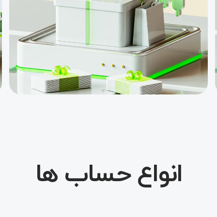
مسابقه «نهنگ
طلایی»، با جایزه
5000 دلاری
اعتبار معاملاتی
تا سقف 20000
دلار
بسته V9 ویژه
معامله‌گر، هدایا
و جوایز
طرح بیمه ۳۰
درصدی واریز
انواع حساب ها