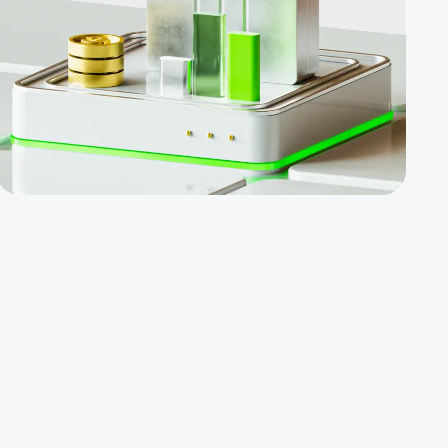
دریافت
می نمایند
سرمایه
گذاران
ملزم به
معامله
نیستند
جهت
کسب
درآمد
غیرفعال،
در
صندوق‌های
سودآور
موجود در
ایکس
چیف،
سرمایه
گذاری
نمائید