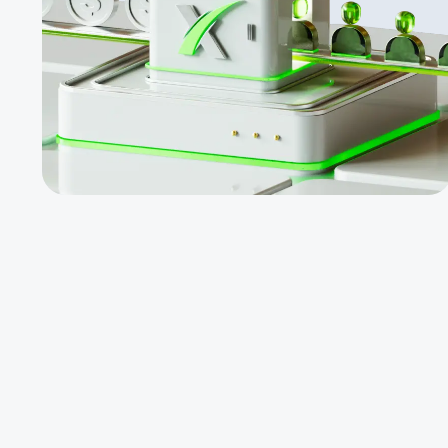
مانند ،CPL
CPA، ریبیت
چند لایه و
بونوس های
ماهانه دیگر.
خدمات با
قابلیت ارائه
آسان. بونوس
«خوش‌آمدگویی»
تا سقف 500$،
مسابقه ماهانه
«نهنگ طلایی» با
جایزه 5000
دلاری و غیره.
کمیسیون
همکاری در
حساب‌های
PAMM.
پرسنال منیجر