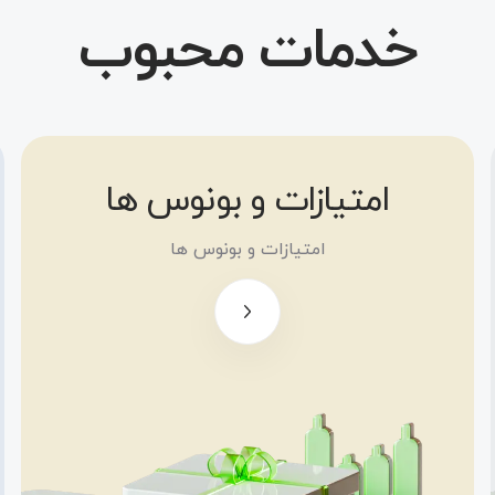
خدمات محبوب
امتیازات و بونوس ها
بونوس رایگان
100 دلاری
امتیازات و بونوس ها
بونوس
«خوش‌آمدگویی»
تا سقف 500
دلار
بونوس
سرمایه‌گذاری تا
سقف 5000 دلار