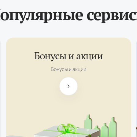
опулярные серви
Бонусы и акции
Бездепозитный
бонус $100
Бонусы и акции
Приветственный
бонус до $500
Инвестиционная
поддержка до
$5000
Призовой фонд
конкурса Gold