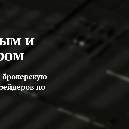
ным и
ром
 брокерскую
рейдеров по