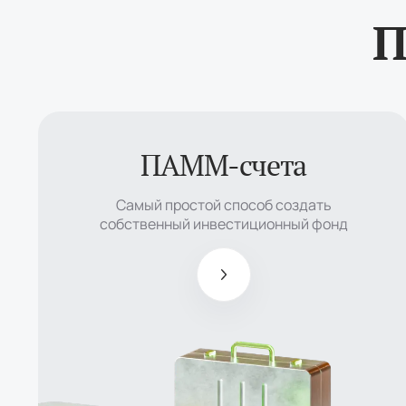
П
ПАММ-счета
Самый простой
способ создать
Самый простой способ создать
собственный
собственный инвестиционный фонд
инвестиционный
фонд
Управляющие
получают до
50% прибыли
фонда
Инвесторы не