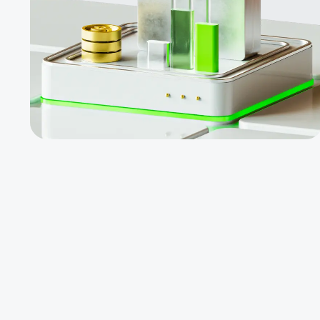
обязаны
торговать лично
Инвестируйте в
прибыльные
фонды для
получения
пассивного
дохода
$1000 за новый
ПАММ-счет