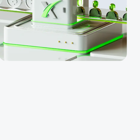
Platinum
Легко
продаваемые
услуги. NDB
100$, WB 500$,
конкурс с
призовым
фондом 5000$ и
т.д.
Партнерское
вознаграждение
за ПАММ-счета.
Персональный
менеджер и
дополнительная
поддержка
развития
бизнеса.