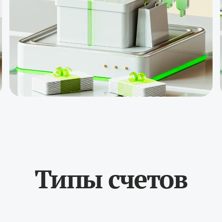
Whale — $5000
Торговые
кредиты до
$20000
Пакет V9,
подарки и
услуги
Страхование
30% от депозита
Типы счетов