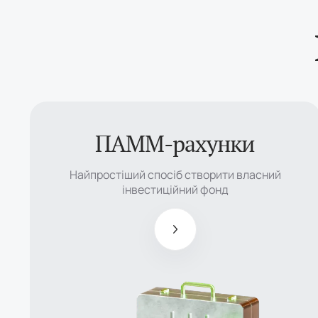
ПАММ-рахунки
Найпростіший
спосіб
Найпростіший спосіб створити власний
створити
інвестиційний фонд
власний
інвестиційний
фонд
Керівники
отримують
до 50%
прибутку