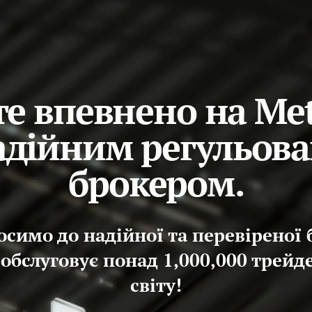
е впевнено на Me
надійним регульов
брокером.
осимо до надійної та перевіреної 
 обслуговує понад 1,000,000 трейд
світу!