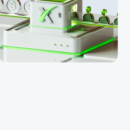
такі як CPL,
CPA, знижки
2-го рівня та
додаткові
щомісячні
бонуси.
Продукти,
які легко
продаються.
ББ у розмірі
$100, ВБ у
розмірі
$500,
конкурс з
призовим
фондом
$5000 тощо.
Партнерська
винагорода
за ПАММ-