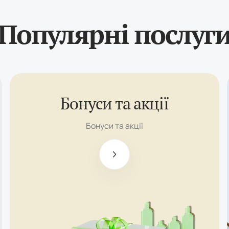
Популярні послуг
Бонуси та акції
$100
Бездепозитний
Бонуси та акції
бонус
До $500
Вітальний
бонус
Інвестиційна
підтримка до
$5000