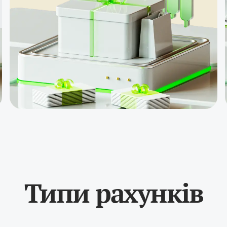
Призовий
фонд $5000
для конкурсу
«Gold Whale»
Торгові
кредити до
$20000
Пакет V9,
подарунки та
товари
Страхування
до 30% від
депозиту
Типи рахунків