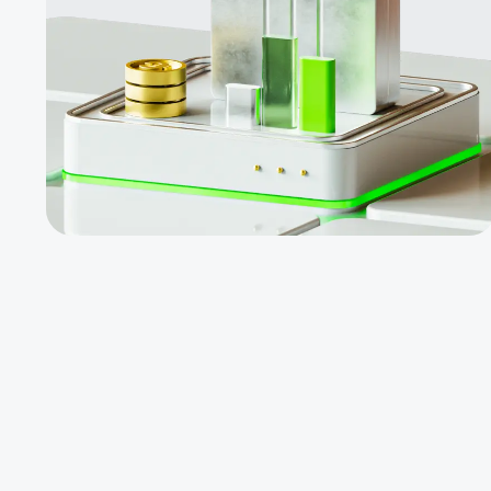
фонду
Інвесторам
не потрібно
торгувати
особисто
Інвестуйте в
прибуткові
фонди для
отримання
пасивного
доходу
$1000 за
новий ПАММ-
рахунок