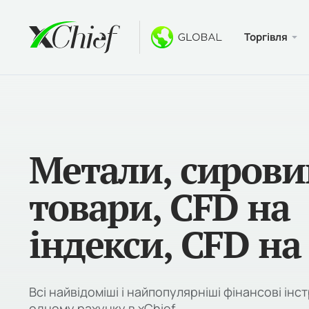
Торгівля
Умови
Desktop 
Бонуси
Про
Типи р
MetaTr
Безде
Чому x
Специф
MetaTr
Віталь
Новини
Метали, сирови
Маржи
MetaTr
$1000
Ваканс
товари, CFD на
Вебтер
Конку
індекси, CFD на 
MetaTr
Всі найвідоміші і найпопулярніші фінансові інс
одному рахунку в xChief.