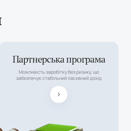
и
Партнерська програма
Необмежена
і висока
Можливість заробітку без ризику, що
партнерська
забезпечує стабільний пасивний дохід
комісія до
$15 за 1 лот.
Додаткові
можливості
для
платинових
партнерів,