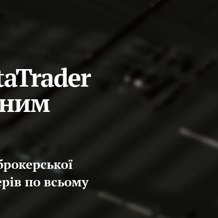
taTrader
аним
брокерської
ерів по всьому