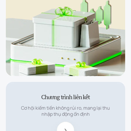
thụ
Quỹ giải
động
thưởng
$5000 cho
$1000
cuộc thi Cá
cho
Voi Vàng
tài
khoản
Tín dụng
PAMM
giao dịch lên
mới
tới $20000
V9 Package,
gifts and
merchandise
Bảo hiểm lên
đến 30% tiền
Chương trình liên kết
gửi
Hoa
Cơ hội kiếm tiền không rủi ro, mang lại thu
hồng
nhập thụ động ổn định
liên kết
cao và
không