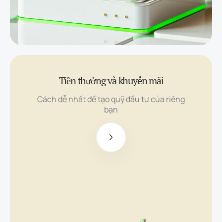
Nhà
đầu tư
không
bắt
buộc
phải
giao
Tiền thưởng và khuyến mãi
dịch
$100 Tiền
Cách dễ nhất để tạo quỹ đầu tư của riêng
cá
thưởng
bạn
nhân
không cần
đặt cọc
Đầu
tư vào
Tiền thưởng
các
chào mừng
quỹ
lên tới $500
sinh
lời để
Hỗ trợ đầu
tạo
tư lên đến
thu
$5000
nhập