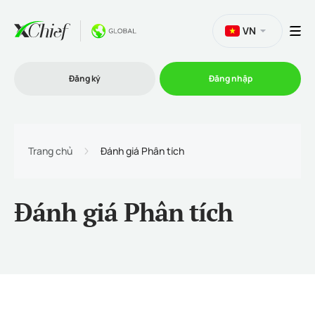
VN
Đăng ký
Đăng nhập
Thương mại
Trang chủ
Đánh giá Phân tích
Nền tảng Giao dịch
Đánh giá Phân tích
Khuyến mãi
Công ty
Chương trình liên kết