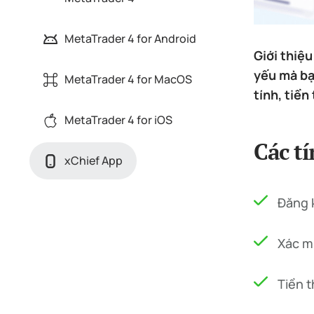
MetaTrader 4 for Android
Giới thiệ
yếu mà bạ
MetaTrader 4 for MacOS
tính, tiền
MetaTrader 4 for iOS
Các t
xChief App
Đăng k
Xác m
Tiền t