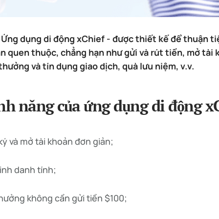
u Ứng dụng di động xChief - được thiết kế để thuận t
n quen thuộc, chẳng hạn như gửi và rút tiền, mở tài 
 thưởng và tín dụng giao dịch, quà lưu niệm, v.v.
ính năng của ứng dụng di động x
ý và mở tài khoản đơn giản;
inh danh tính;
hưởng không cần gửi tiền $100;