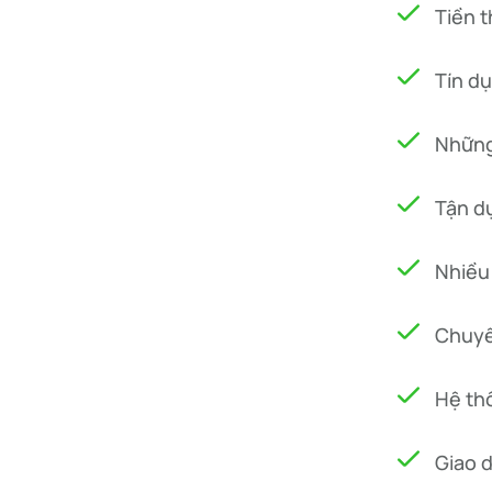
Tiền 
Tín dụ
Những
Tận dụ
Nhiều 
Chuyể
Hệ thố
Giao d