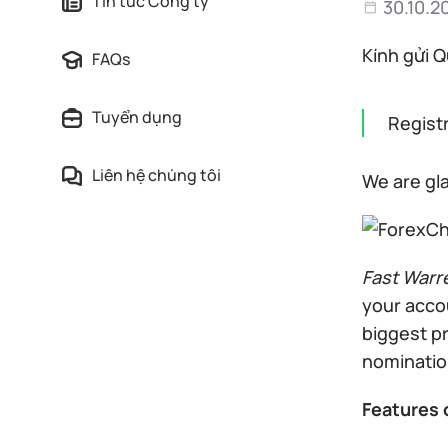
Tin tức Công ty
30.10.2
Kính gửi Q
FAQs
Tuyển dụng
Regist
Liên hệ chúng tôi
We are gl
Fast Warr
your accou
biggest pr
nominatio
Features 