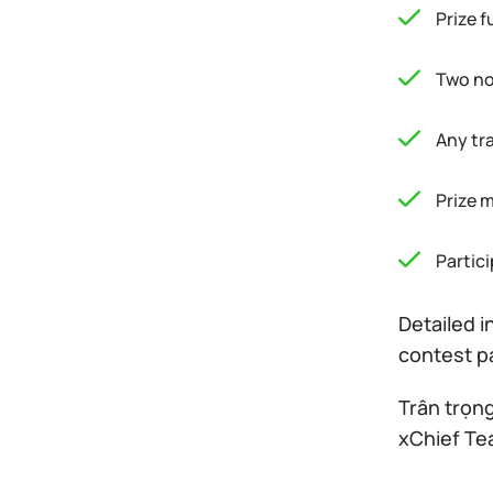
Prize 
Two no
Any tr
Prize 
Partic
Detailed 
contest p
Trân trọng
xChief T