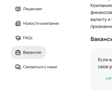
Компания
Лицензии
финансов
валюту и
Новости компании
признанн
FAQs
Ваканс
Вакансии
Если в
свое 
Связаться с нами
car