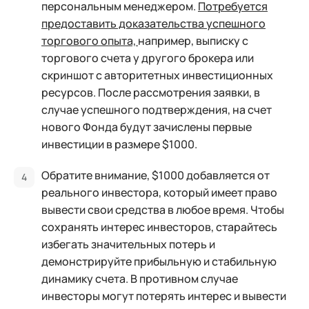
персональным менеджером.
Потребуется
предоставить доказательства успешного
торгового опыта,
например, выписку с
торгового счета у другого брокера или
скриншот с авторитетных инвестиционных
ресурсов. После рассмотрения заявки, в
случае успешного подтверждения, на счет
нового Фонда будут зачислены первые
инвестиции в размере $1000.
Обратите внимание, $1000 добавляется от
реального инвестора, который имеет право
вывести свои средства в любое время. Чтобы
сохранять интерес инвесторов, старайтесь
избегать значительных потерь и
демонстрируйте прибыльную и стабильную
динамику счета. В противном случае
инвесторы могут потерять интерес и вывести