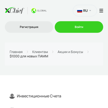
RU
Регистрация
Войти
Торговля
Главная
Клиентам
Акции и Бонусы
$1000 для новых ПАММ
Платформы
Промо
О нас
Инвестиционные Cчета
Партнеру