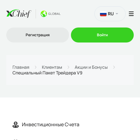
RU
Регистрация
Войти
Торговля
Главная
Клиентам
Акции и Бонусы
Специальный Пакет Трейдера V9
Платформы
Промо
О нас
Инвестиционные Cчета
Партнеру