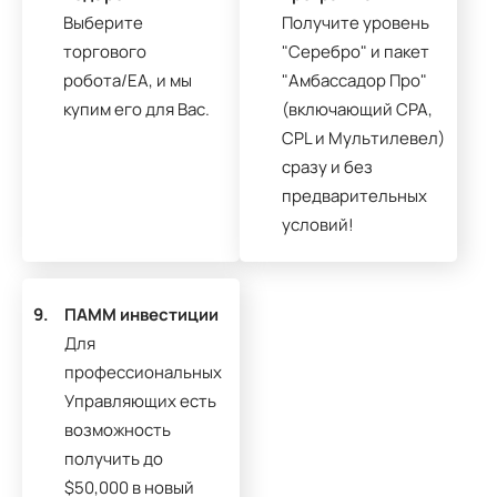
Выберите
Получите уровень
торгового
"Серебро" и пакет
робота/EA, и мы
"Амбассадор Про"
купим его для Вас.
(включающий CPA,
CPL и Мультилевел)
сразу и без
предварительных
условий!
9.
ПАММ инвестиции
Для
профессиональных
Управляющих есть
возможность
получить до
$50,000 в новый