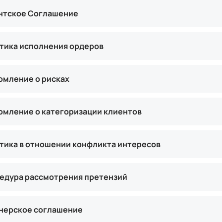
нтское Соглашение
тика исполнения ордеров
омление о рисках
омление о категоризации клиентов
тика в отношении конфликта интересов
едура рассмотрения претензий
нерское соглашение