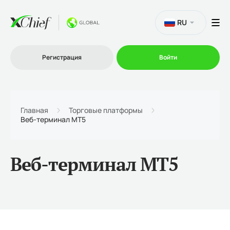
RU
Регистрация
Войти
Торговля
Главная
Торговые платформы
Веб-терминал MT5
Платформы
Веб-терминал MT5
Промо
О нас
Партнеру