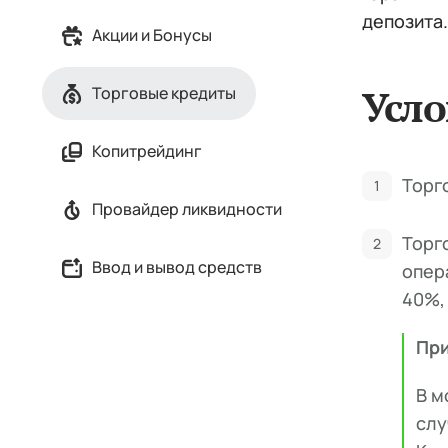
депозита.
Акции и Бонусы
Усл
Торговые кредиты
Копитрейдинг
Торг
Провайдер ликвидности
Торг
Ввод и вывод средств
опер
40%,
Пр
В м
слу