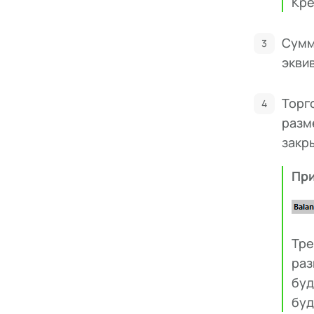
Кре
Сумм
экви
Торг
разм
закр
Пр
Тре
раз
буд
буд