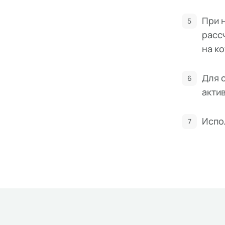
При 
расс
на к
Для 
акти
Испо