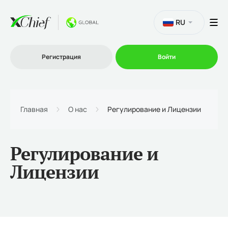
RU
Регистрация
Войти
Торговля
Главная
О нас
Регулирование и Лицензии
Платформы
Регулирование и
Промо
Лицензии
О нас
Партнеру