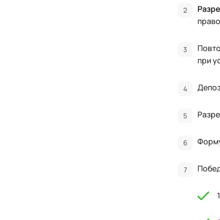
Разре
право
Повто
при у
Депоз
Разре
Форм
Побед