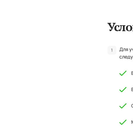
Усло
Для у
следу