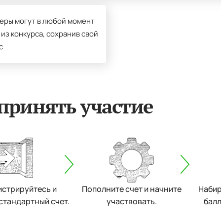
еры могут в любой момент
 из конкурса, сохранив свой
с
принять участие
истрируйтесь и
Пополните счет и начните
Набир
стандартный счет.
участвовать.
балл