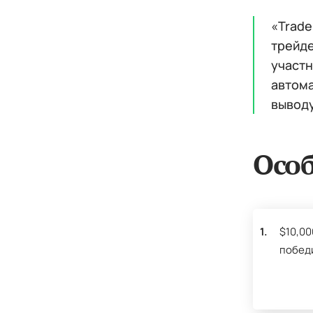
«Trade
трейде
участн
автома
выводу
Особ
1.
$10,00
победи