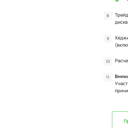
Трейд
дискв
Хеджи
(вклю
Расче
Вним
Участ
причи
П