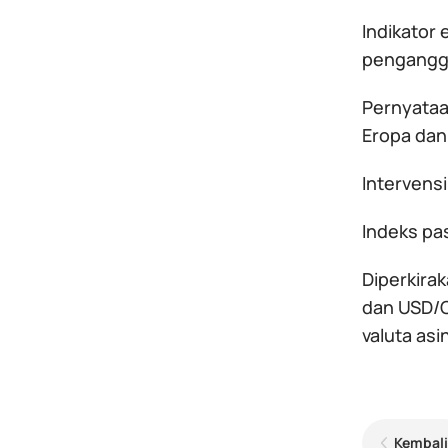
Indikator 
penganggur
Pernyataa
Eropa dan
Intervens
Indeks pa
Diperkira
dan USD/C
valuta as
Kembali