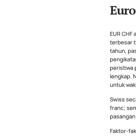
Euro
EUR CHF a
terbesar t
tahun, pa
pengikatan
peristiwa 
lengkap. N
untuk wak
Swiss sec
franc; sem
pasangan 
Faktor-fa