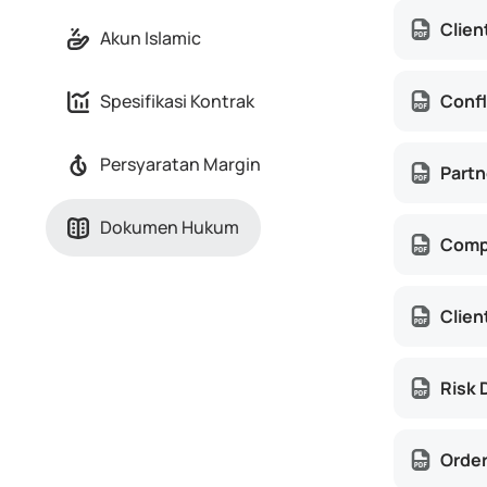
Clie
Akun Islamic
Confl
Spesifikasi Kontrak
Persyaratan Margin
Part
Dokumen Hukum
Compl
Clien
Risk 
Order