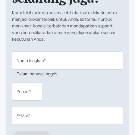
Kami telah bekerja selama lebih dari satu dekade untuk
menjadi broker terbaik untuk Anda. Isi formulir untuk
menikmati kondisi terbaik dan mendapatkan support
yang berdedikasi dan ramah yang dipersiapkan sesuai
kebutuhan Anda.
Nama lengkap*
Dalam bahasa Inggris
Ponsel*
E-Mail*