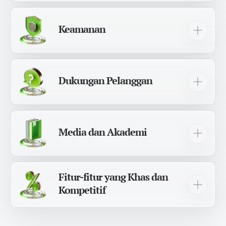
Banking (Transfer Bank Lokal, Master/VisaCard,
$1000 untuk akun PAMM baru;
1:1000.
Untuk mengurangi spread dan slippage secara
SWIFT, SEPA, TCPay)
signifikan, serta persentase order yang ditolak
xBonus hingga $10.000;
Keamanan
Nikmati spread kami yang kompetitif dan
di xChief, kami telah mengembangkan aliran
Pilihan deposit dan penarikan elektronik
rendah, termasuk spread dengan rata-rata 0 pip
arsitektur agregasi. Selain itu, teknologi ini
Hadiah sebesar $5.000 untuk Kontes
seperti: Crypto (Tether, Bitcoin, Ethereum,
“Gold
untuk pair EUR/USD. Di akun tertentu, kami
memungkinkan kami untuk menyediakan
Kami menawarkan solusi canggih untuk
Whale”
Litecoin, dll.), Perfect Money, dll.
;
menawarkan trading dengan spread serendah 0
layanan likuiditas
untuk semua broker Forex
membantu klien mengontrol dan
pip.
yang mencari kuotasi stabil dan eksekusi order
meminimalkan kerugian trading sekaligus
Dukungan Pelanggan
Hadiah sebesar $10.000 untuk Kontes
Transfer dana klien secara internal (antar
“Traders
berkualitas tinggi.
melindungi dari saldo negatif. Selain itu, kami
League”;
akun) instan tanpa komisi.
Gunakan strategi trading yang berbeda, seperti
memberikan kompensasi atas kerugian
scalping dan berbagai instrumen trading, serta
Kami berkomitmen untuk meningkatkan
Kami menyediakan
dukungan online
24/7
Kredit Trading
Mentransfer dana ke referral (Cashback
finansial yang terjadi yang disebabkan oleh
hingga $20.000 (hingga 70%
robot/EA.
pertumbuhan dan pengembangan yang
melalui berbagai saluran termasuk chat online,
dari setiap deposit);
Afiliasi)
kegagalan teknis di pihak kami.
berorientasi pada klien, dengan terus
Telegram, WhatsApp, Viber, Instagram,
Media dan Akademi
Mulai trading dengan volume serendah 0.01 lot
memperbarui layanan, promosi, bonus, dan alat
Facebook, Skype, WeChat, email, tiket, dan
Paket V9
Selain itu, kami memisahkan dana klien dan
(untuk klien VIP);
standar di akun Standard dan Cent.
perdagangan kami berdasarkan dari umpan
panggilan telepon, semuanya tersedia dalam 20
broker untuk meningkatkan perlindungan klien.
balik para klien.
Nikmati akses mudah dan permanen ke video
bahasa. Bahasa-bahasa ini termasuk Inggris,
Turnover Rebates
(Cashback sebesar $3 per
Panel Akun PAMM Khusus untuk Manajer Dana
tutorial di situs web
xChief Academy
;
Spanyol, Portugis, Jerman, Italia, Prancis, Rusia,
satu juta dolar turnover trading);
Fitur-fitur yang Khas dan
dan Investor.
Ukraina, Farsi, Arab, Indonesia, Cina, Taiwan,
Kompetitif
Dapatkan overview harian, analisa, prediksi, dan
Asuransi 30% dari Deposit (hingga $10.000);
Jepang, Korea, Vietnam, Filipina, Hindi, Bengali,
Buka akun tambahan dengan mudah di
berita market finansial melalui
Telegram
,
dan Urdu.
Personal Area Anda
, dan mengelola dana di
Manfaatkan keunikan
Program Afiliasi “IB-Pro”
Instagram
,
Facebook
,
LinkedIn
,
X
,
YouTube
,
Hadiah dan Merchandise;
seluruh
Akun Trading
, dan menyimpan dana
kami yang unik
untuk peluang penghasilan
dan banyak lagi.
Kami menawarkan Personal Akun Manager.