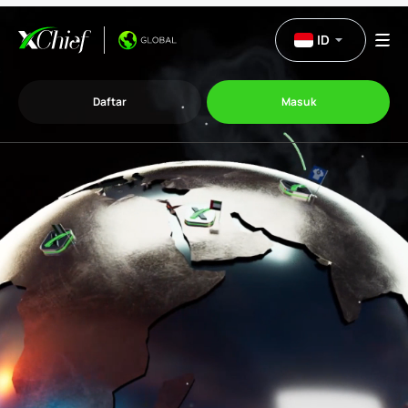
ID
Daftar
Masuk
Trading
Platform
Promosi
Perusahaan
Program Afiliasi