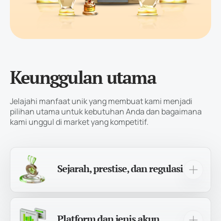
Keunggulan utama
Jelajahi manfaat unik yang membuat kami menjadi
pilihan utama untuk kebutuhan Anda dan bagaimana
kami unggul di market yang kompetitif.
Sejarah, prestise, dan regulasi
Selama lebih dari 12 tahun, kami telah menjadi
broker terpercaya dan berpengalaman,
melayani lebih dari 1.000.000 trader di seluruh
Platform dan jenis akun