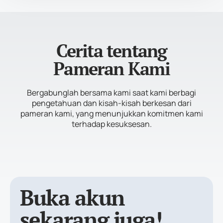
dengan aman di Akun Transitori dalam USD
pasif;
atau EUR, semuanya tanpa biaya.
Jelajahi
Perpustakaan
kami atau informasi
Mulailah trading dengan
aplikasi seluler
berguna tentang trading, termasuk strategi,
Manfaatkan keahlian trader profesional dengan
tersedia untuk perangkat Android dan iOS.
indikator, dan banyak lagi.
sistem
Cerita tentang
Copy Trading
xChief yang mudah
Akses semua layanan yang tersedia di Personal
digunakan.
Area versi desktop, termasuk deposit,
Pameran Kami
penarikan, pembukaan akun, manajemen akun
trading, support klien, verifikasi identitas,
bonus, dan kredit trading.
Bergabunglah bersama kami saat kami berbagi
pengetahuan dan kisah-kisah berkesan dari
pameran kami, yang menunjukkan komitmen kami
terhadap kesuksesan.
Buka akun
sekarang juga!