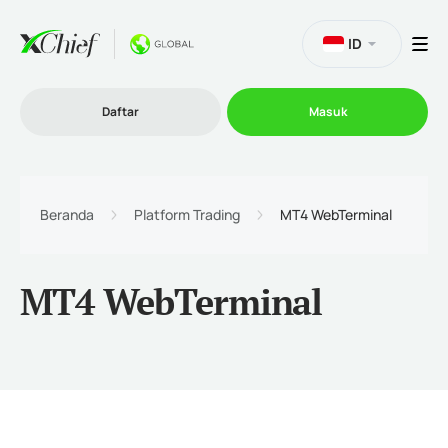
ID
Daftar
Masuk
Trading
Beranda
Platform Trading
MT4 WebTerminal
Platform
MT4 WebTerminal
Promosi
Perusahaan
Program Afiliasi