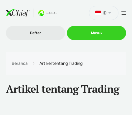
ID
Daftar
Masuk
Trading
Beranda
Artikel tentang Trading
Platform
Artikel tentang Trading
Promosi
Perusahaan
Program Afiliasi