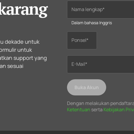
karang
Nama lengkap*
Dalam bahasa Inggris
Ponsel*
atu dekade untuk
formulir untuk
atkan support yang
E-Mail*
an sesuai
Buka Akun
Dengan melakukan pendaftara
Ketentuan
serta
Kebijakan Priv