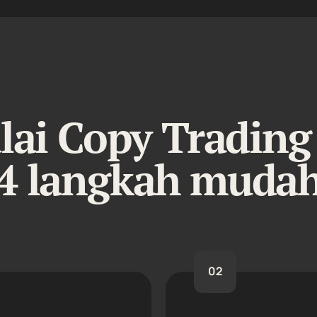
ai Copy Trading
4 langkah muda
02