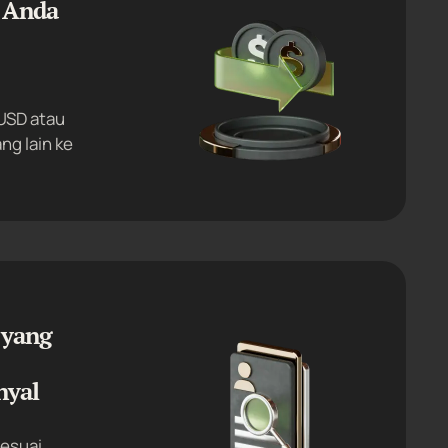
 Anda
USD atau
ng lain ke
 yang
nyal
sesuai