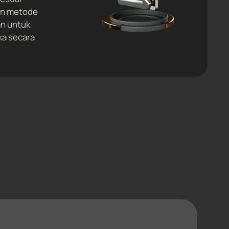
dan metode
an untuk
a secara