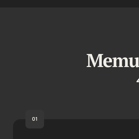
Memul
01