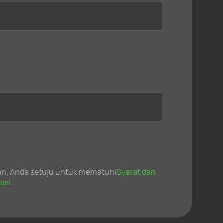
n, Anda setuju untuk mematuhi
Syarat dan
asi
.