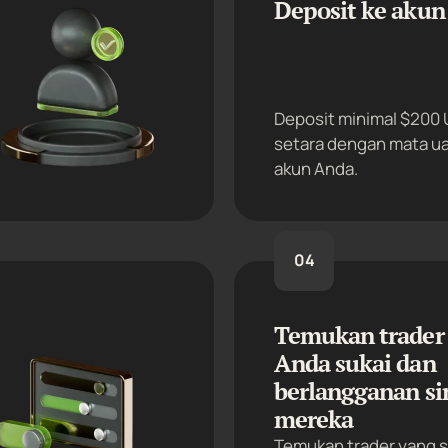
Deposit ke akun
Deposit minimal $200 
setara dengan mata ua
akun Anda.
04
Temukan trader
Anda sukai dan
berlangganan si
mereka
Temukan trader yang 