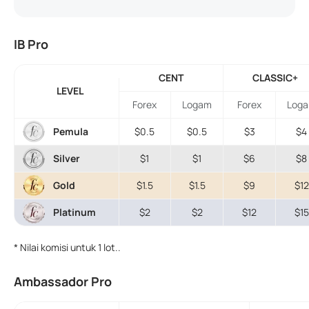
IB Pro
CENT
CLASSIC+
LEVEL
Forex
Logam
Forex
Log
Pemula
$0.5
$0.5
$3
$4
Silver
$1
$1
$6
$8
Gold
$1.5
$1.5
$9
$12
Platinum
$2
$2
$12
$15
* Nilai komisi untuk 1 lot..
Ambassador Pro