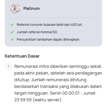
Platinum
Referral turnover bulanan lebih dari 400 lot;
Jumlah referral minimal 50;
Persyaratan tambahan dapat diterapkan.
Ketentuan Dasar
Remunerasi mitra diberikan seminggu sekali
pada akhir pekan, setelah sesi perdagangan
ditutup. Jumlah remunerasi dihitung
berdasarkan transaksi yang dilakukan dalam
target mingguan: Senin 00:00:01 - Jumat
23:59:59 (waktu server).