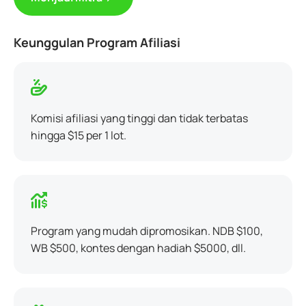
Keunggulan Program Afiliasi
Komisi afiliasi yang tinggi dan tidak terbatas
hingga $15 per 1 lot.
Program yang mudah dipromosikan. NDB $100,
WB $500, kontes dengan hadiah $5000, dll.