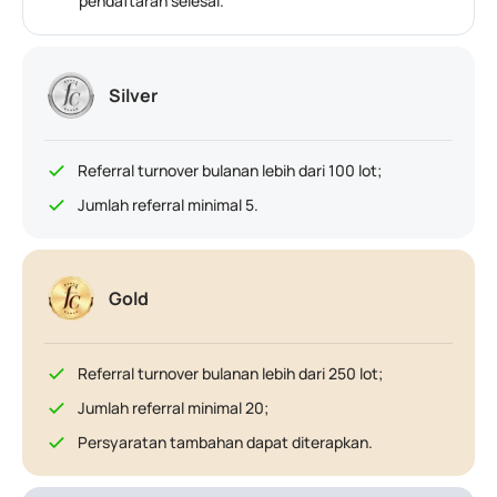
pendaftaran selesai.
Silver
Referral turnover bulanan lebih dari 100 lot;
Jumlah referral minimal 5.
Gold
Referral turnover bulanan lebih dari 250 lot;
Jumlah referral minimal 20;
Persyaratan tambahan dapat diterapkan.