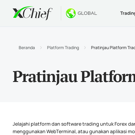
Tradin
Ketentua
Desktop 
Bonus
Tentang
Jenis 
MetaTr
Welco
Kenapa
Beranda
Platform Trading
Pratinjau Platform Tr
Akun I
MetaTr
$1000 
Berita
Pratinjau Platfo
Spesif
MetaTr
Konte
Karir
Persya
MetaTr
MetaTr
MetaTr
Jelajahi platform dan software trading untuk Forex 
menggunakan WebTerminal, atau gunakan aplikasi mobi