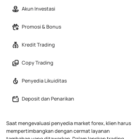
Akun Investasi
Promosi & Bonus
Kredit Trading
Copy Trading
Penyedia Likuiditas
Deposit dan Penarikan
Saat mengevaluasi penyedia market forex, klien harus
mempertimbangkan dengan cermat layanan
tambahan yang ditawarkan. Dalam lanskap trading