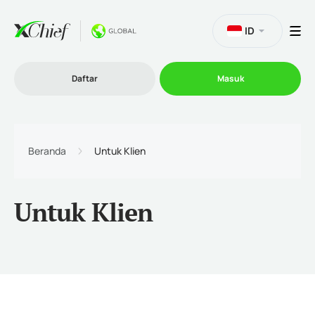
ID
Daftar
Masuk
Trading
Beranda
Untuk Klien
Platform
Untuk Klien
Promosi
Perusahaan
Program Afiliasi