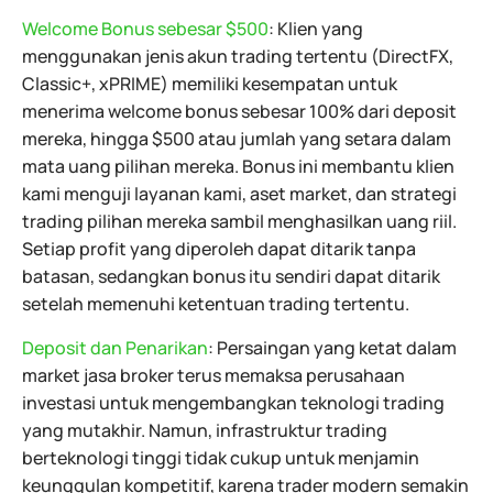
Welcome Bonus sebesar $500
: Klien yang
menggunakan jenis akun trading tertentu (DirectFX,
Classic+, xPRIME) memiliki kesempatan untuk
menerima welcome bonus sebesar 100% dari deposit
mereka, hingga $500 atau jumlah yang setara dalam
mata uang pilihan mereka. Bonus ini membantu klien
kami menguji layanan kami, aset market, dan strategi
trading pilihan mereka sambil menghasilkan uang riil.
Setiap profit yang diperoleh dapat ditarik tanpa
batasan, sedangkan bonus itu sendiri dapat ditarik
setelah memenuhi ketentuan trading tertentu.
Deposit dan Penarikan
: Persaingan yang ketat dalam
market jasa broker terus memaksa perusahaan
investasi untuk mengembangkan teknologi trading
yang mutakhir. Namun, infrastruktur trading
berteknologi tinggi tidak cukup untuk menjamin
keunggulan kompetitif, karena trader modern semakin