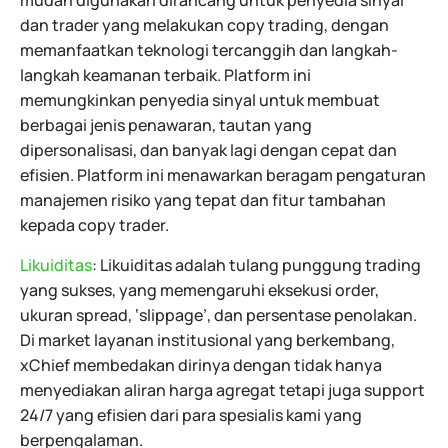
mudah digunakan dirancang untuk penyedia sinyal
dan trader yang melakukan copy trading, dengan
memanfaatkan teknologi tercanggih dan langkah-
langkah keamanan terbaik. Platform ini
memungkinkan penyedia sinyal untuk membuat
berbagai jenis penawaran, tautan yang
dipersonalisasi, dan banyak lagi dengan cepat dan
efisien. Platform ini menawarkan beragam pengaturan
manajemen risiko yang tepat dan fitur tambahan
kepada copy trader.
Likuiditas
: Likuiditas adalah tulang punggung trading
yang sukses, yang memengaruhi eksekusi order,
ukuran spread, ‘slippage’, dan persentase penolakan.
Di market layanan institusional yang berkembang,
xChief membedakan dirinya dengan tidak hanya
menyediakan aliran harga agregat tetapi juga support
24/7 yang efisien dari para spesialis kami yang
berpengalaman.