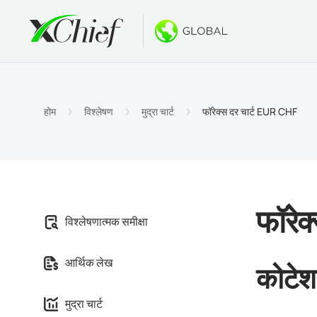
स्थितियाँ
डेस्कटॉप और
बोनस
बारे में
खातों के
MetaTr
नो डिपॉ
xChief क
होम
विश्लेषण
मुद्रा चार्ट
फॉरेक्स दर चार्ट EUR CHF
इस्लामि
MetaTr
$500 त
कंपनी स
अनुबंधों क
macOS 
नए PAM
करियर
मार्जिन 
MetaTr
गोल्ड व्
फॉरेक
विश्लेषणात्मक समीक्षा
MetaTr
आर्थिक लेख
कोटे
macOS 
मुद्रा चार्ट