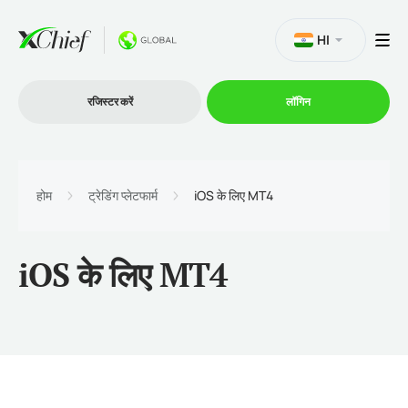
HI
रजिस्टर करें
लॉगिन
व्यापार
होम
ट्रेडिंग प्लेटफार्म
iOS के लिए MT4
प्लेटफार्म
iOS के लिए MT4
प्रोमोशन
कंपनी
भागीदारों के लिये