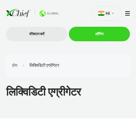
HI
रजिस्टर करें
लॉगिन
व्यापार
होम
लिक्विडिटी एग्रीगेटर
प्लेटफार्म
लिक्विडिटी एग्रीगेटर
प्रोमोशन
कंपनी
भागीदारों के लिये