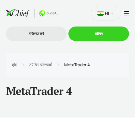
HI
रजिस्टर करें
लॉगिन
व्यापार
होम
ट्रेडिंग प्लेटफार्म
MetaTrader 4
प्लेटफार्म
MetaTrader 4
प्रोमोशन
कंपनी
भागीदारों के लिये