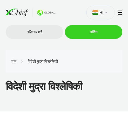
HI
रजिस्टर करें
लॉगिन
व्यापार
होम
विदेशी मुद्रा विश्लेषिकी
प्लेटफार्म
विदेशी मुद्रा विश्लेषिकी
प्रोमोशन
कंपनी
भागीदारों के लिये