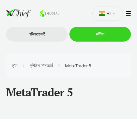
HI
रजिस्टर करें
लॉगिन
व्यापार
होम
ट्रेडिंग प्लेटफार्म
MetaTrader 5
प्लेटफार्म
MetaTrader 5
प्रोमोशन
कंपनी
भागीदारों के लिये