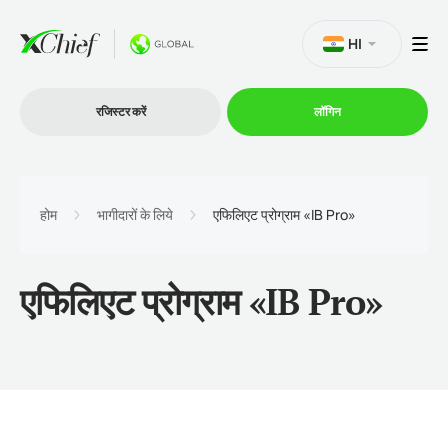
HI
रजिस्टर करें
लॉगिन
व्यापार
होम
भागीदारों के लिये
एफिलिएट प्रोग्राम «IB Pro»
प्लेटफार्म
एफिलिएट प्रोग्राम «IB Pro»
प्रोमोशन
कंपनी
भागीदारों के लिये