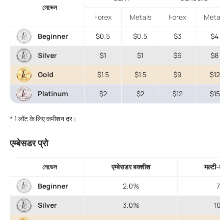
লেভেল
Forex
Metals
Forex
Meta
Beginner
$0.5
$0.5
$3
$4
Silver
$1
$1
$6
$8
Gold
$1.5
$1.5
$9
$12
Platinum
$2
$2
$12
$15
* 1 लॉट के लिए कमीशन दर।
एम्बेसडर प्रो
লেভেল
एम्बेसडर बक्शीश
मल्टी-
Beginner
2.0%
Silver
3.0%
1