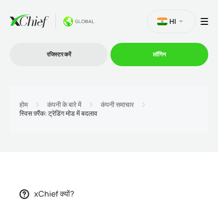
HI
रजिस्टर करें
लॉगिन
व्यापार
होम
कंपनी के बारे में
कंपनी समाचार
स्विस फ़्रैंक: ट्रेडिंग मोड में बदलाव
प्लेटफार्म
प्रोमोशन
कंपनी
xChief क्यों?
भागीदारों के लिये