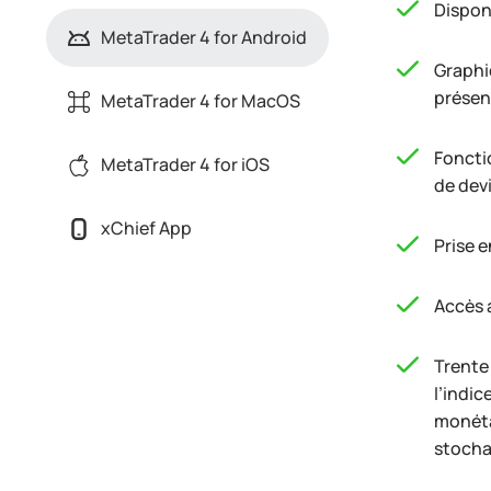
Dispon
MetaTrader 4 for Android
Graphi
présen
MetaTrader 4 for MacOS
Foncti
MetaTrader 4 for iOS
de dev
xChief App
Prise 
Accès 
Trente 
l’indic
monétai
stocha