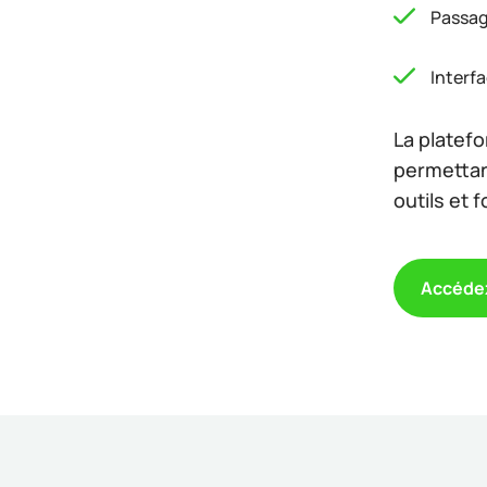
Passage
Interf
La platef
permettan
outils et 
Accédez