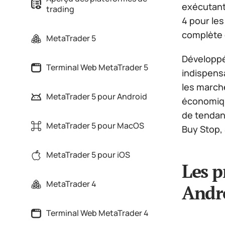
exécutant
trading
4 pour les
complète 
MetaTrader 5
Développé
Terminal Web MetaTrader 5
indispens
les marché
MetaTrader 5 pour Android
économique
de tendanc
MetaTrader 5 pour MacOS
Buy Stop, S
MetaTrader 5 pour iOS
Les p
MetaTrader 4
Andro
Terminal Web MetaTrader 4