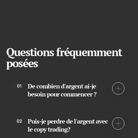
Questions fréquemment
posées
De combien d'argent ai-je
01
besoin pour commencer ?
Cela dépend du trader que vous choisissez.
Certains traders limiteront les copieurs à une
Puis-je perdre de l'argent avec
02
certaine valeur minimale en USD, mais en règle
le copy trading?
générale, vous pouvez commencer avec $200!