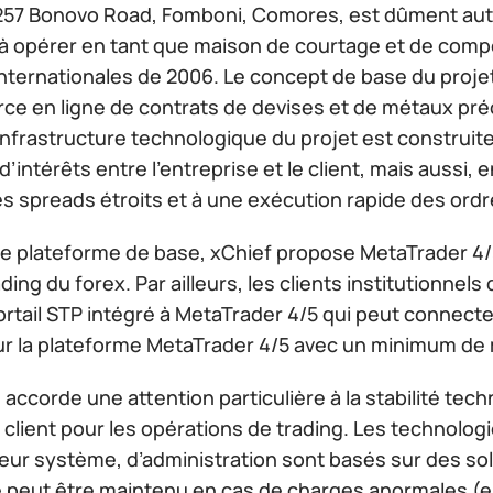
1257 Bonovo Road, Fomboni, Comores, est dûment autor
à opérer en tant que maison de courtage et de compen
internationales de 2006. Le concept de base du projet
ce en ligne de contrats de devises et de métaux préc
’infrastructure technologique du projet est construi
 d’intérêts entre l’entreprise et le client, mais aussi,
s spreads étroits et à une exécution rapide des ordr
e plateforme de base, xChief propose MetaTrader 4/5,
ading du forex. Par ailleurs, les clients institutionne
ortail STP intégré à MetaTrader 4/5 qui peut connecte
sur la plateforme MetaTrader 4/5 avec un minimum de
 accorde une attention particulière à la stabilité tec
 client pour les opérations de trading. Les technolog
leur système, d’administration sont basés sur des solu
té peut être maintenu en cas de charges anormales (e