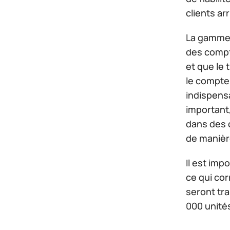
clients ar
La gamme 
des compt
et que le 
le compte
indispensa
important,
dans des c
de manièr
Il est imp
ce qui cor
seront tra
000 unités