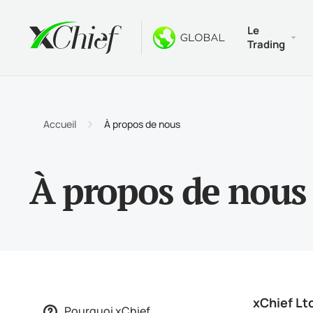
Le
Trading
Condition
Bureau e
Bonus
A propos
Types 
MetaTr
Bonus 
Pourqu
Accueil
À propos de nous
Compte
Termin
Bonus 
Nouvel
Spécif
MetaTr
$1000
Carriè
À propos de nous
Exigen
MetaTr
Concou
Termin
MetaTr
xChief Lt
Pourquoi xChief