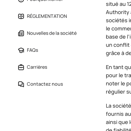
situé au 
Authority 
RÉGLEMENTATION
sociétés 
le commer
Nouvelles de la société
base de l
un conflit
FAQs
grâce à de
En tant qu
Carrières
pour le tr
noter le p
Contactez nous
régulier 
La société
fournis au
ainsi que 
de fiabili