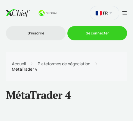
FR
S'inscrire
Se connecter
Le Trading
Accueil
Plateformes de négociation
MétaTrader 4
Plateformes
MétaTrader 4
Promotions
L'entreprise
Programme d'affiliation