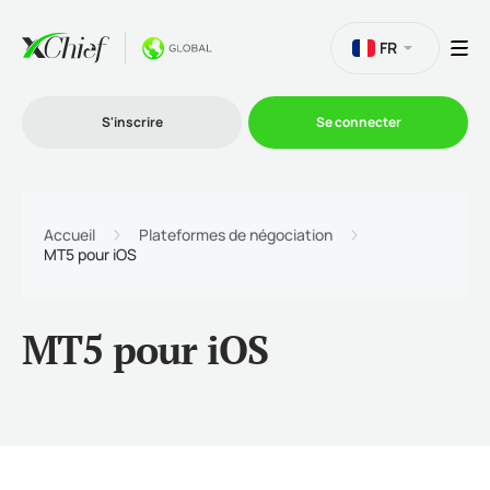
FR
S'inscrire
Se connecter
Le Trading
Accueil
Plateformes de négociation
MT5 pour iOS
Plateformes
MT5 pour iOS
Promotions
L'entreprise
Programme d'affiliation