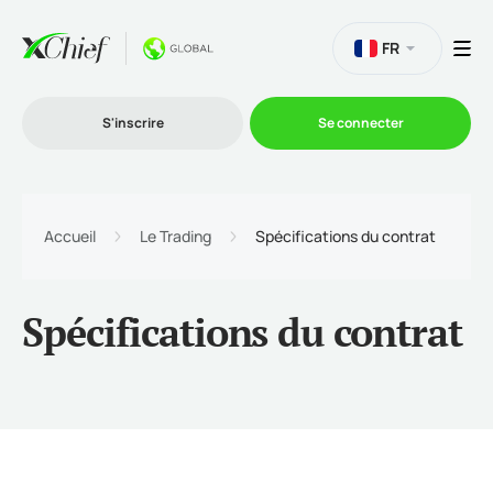
FR
S'inscrire
Se connecter
Le Trading
Accueil
Le Trading
Spécifications du contrat
Plateformes
Spécifications du contrat
Promotions
L'entreprise
Programme d'affiliation