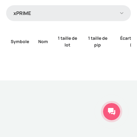
xPRIME
1 taille de
1 taille de
Écart 
Symbole
Nom
lot
pip
(pi