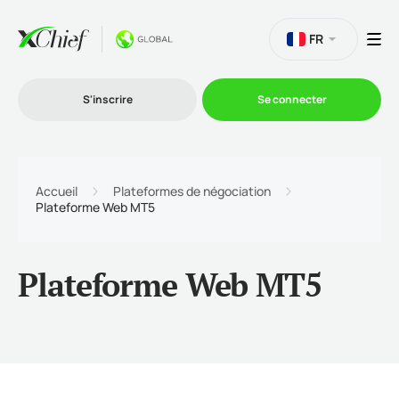
FR
S'inscrire
Se connecter
Le Trading
Accueil
Plateformes de négociation
Plateforme Web MT5
Plateformes
Plateforme Web MT5
Promotions
L'entreprise
Programme d'affiliation