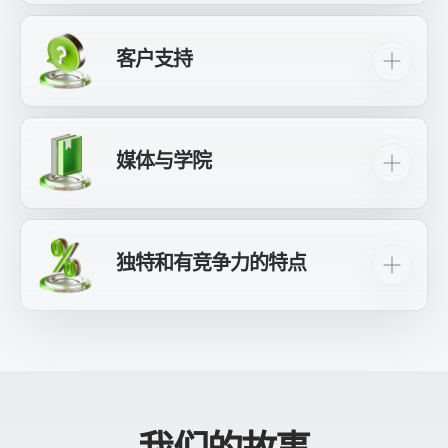
我们提供先进的解决方案，帮助客户控制和减少
Perfect Money 等。
易工具，以及机器人/EA。
交易损失，同时防止出现负余额。此外，我们还
10,000 美元奖金
“贸易商联盟”
竞赛;
对因我方技术故障而造成的财务损失提供补偿。
客户支持
即时内部（账户到账户）客户资金转账，无需佣
在标准账户和美分账户中以低至 0.01 标准手的交
最高 20,000 美元
交易信用
（每笔存款最高可达
金。
易量开始交易。
此外，我们将客户和经纪人的资金分开，以加强
70%）；
我们全天候提供
在线支持
通过在线聊天、
客户保护。
向推荐人转移资金（联盟现金返还）
专为基金经理和投资者设计的专用PAMM账户管理
Telegram、WhatsApp、Viber、Instagram、
V9 包
（针对 VIP 客户）；
面板。
Facebook、Skype、微信、电子邮件、票务和电
媒体与学院
话等各种渠道，均可使用 20 种语言。这些语言包
营业额返利
（每百万美元交易额返现3美元）；
轻松在您的
个人专区
，管理资金
交易账户
，并将
括英语、西班牙语、葡萄牙语、德语、意大利
资金安全地存储在美元或欧元的临时账户中，而
轻松永久地访问教程视频
xChief 学院
网站;
保险费为押金的 30%（最高 10,000 美元）；
语、法语、俄语、乌克兰语、波斯语、阿拉伯
且无需任何费用。
语、印尼语、中文、台湾语、日语、韩语、越南
通过我们的网站接收每日概览、分析、预测和金
独特和有竞争力的特点
礼品和商品；
语、菲律宾语、印地语、孟加拉语和乌尔都语。
借助 xChief 的用户友好型
跟单交易
系统。
融市场新闻
电报
，
Instagram
，
Facebook
，
LinkedIn
，
X
，
YouTube
等等。
我们提供个人账户经理。
利用我们独特的
“IB-Pro”联盟计划
寻找被动收入机
会；
探索我们的
图书馆
或有关交易的有用信息，包括
策略、指标等等。
开始使用我们专门的交易
移动应用程序
适用于
Android 和 iOS 设备。访问个人专区桌面版提供的
所有服务，包括存款、取款、开户、交易账户管
理、客户支持、身份验证、奖金和交易积分。