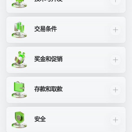
我们的账户使用各种不同的
MT4
和
MT5
模型，可
我们聘用
STP/NDD技术
直接在市场上执行交易，
在 Windows、MacOS、Android 和 iOS 设备上使
确保交易执行迅速高效、价差低廉和透明度。通
用。
过绕过人工干预，我们为客户提供无缝的交易体
交易条件
验，同时保持市场完整性。
利用超过 150 种交易工具，包括：外汇（主要货
我们的服务器遍布世界各地，包括法兰克福、伦
币、次要货币和奇异货币）、金属（黄金和白
敦、爱尔兰、阿联酋和新加坡，以确保为所有客
银）、大宗商品（原油和天然气，包括 WTI 和布
奖金和促销
户提供高速、高质量的交易。
伦特原油）、指数差价合约（10 个主要股票指
数）、股票差价合约（世界最知名品牌的股票）
为了大幅降低价差和滑点以及 xChief 的拒绝订单
100 美元无存款奖金；
和加密货币差价合约（比特币、以太坊、比特币
百分比，我们开发了自己的流聚合架构。此外，
现金、莱特币、瑞波币）。
这项技术使我们能够提供
流动性服务
对于任何寻
最多
$500 欢迎奖金
（相当于存款金额的
存款和取款
求稳定报价和高质量订单执行的外汇经纪商来
100％）；
交易杠杆最高可达 1:1000。
说。
银行业务（本地银行转账、Master/VisaCard、
1000美元用于新的PAMM基金；
享受我们极具竞争力的低点差，欧元/美元对的平
我们致力于以客户为中心的成长和发展，根据用
SWIFT、SEPA、TCPay）
均点差为 0 点。在特定账户中，我们提供低至 0
户反馈不断更新我们的服务、促销、奖金和交易
最高可享$10,000 xBonus；
安全
点点差的交易。
工具。
电子存款和取款选项，例如：加密货币
5,000 美元奖金
（Tether、比特币、以太坊、莱特币等）、
“金鲸”
竞赛;
使用不同的交易策略，例如剥头皮交易和各种交