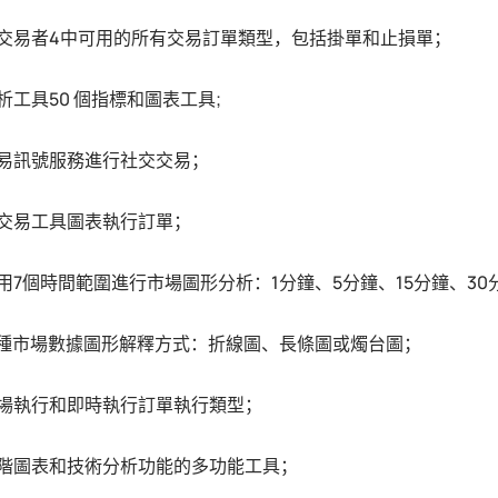
交易者4中可用的所有交易訂單類型，包括掛單和止損單；
析工具50 個指標和圖表工具;
易訊號服務進行社交交易；
交易工具圖表執行訂單；
用7個時間範圍進行市場圖形分析：1分鐘、5分鐘、15分鐘、30
3 種市場數據圖形解釋方式：折線圖、長條圖或燭台圖；
場執行和即時執行訂單執行類型；
階圖表和技術分析功能的多功能工具；