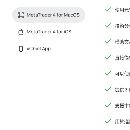
使用元
MetaTrader 4 for MacOS
技術分
MetaTrader 4 for iOS
借助交
xChief App
直接從
可以使
提供 
支援市
用於進