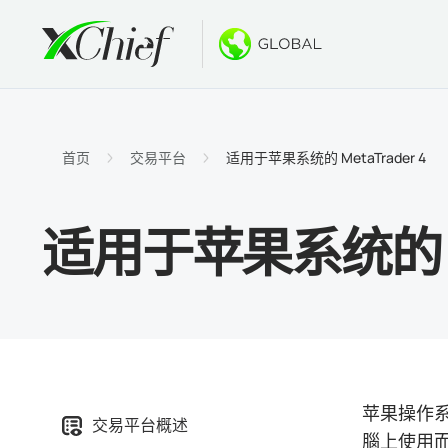
条件
桌面和网
奖金
关于
账户类
MetaTr
无存款
为什么选
首页
交易平台
适用于苹果系统的 MetaTrader 4
伊斯兰
MetaT
欢迎奖
公司新
适用于苹果系统的 Me
合约细
适用于Ma
新的PA
工作机
保证金
MetaTr
GOLD
MetaT
适用于Ma
苹果操作系
交易平台概述
腦上使用