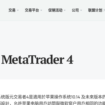
交易
交易平台
促销活动
公司
联盟计划
站
服务
移动
促销
合法的
型
ader 5
奖金100美元
择xChief
PAM
Met
Trad
法律
账户
rader 5网络终端
金高达500美元
闻
跟单
适用于
保險 
taTrader 4
则
cOS的MetaTrader 5
MM为1000美元
会
商业
Met
特别
要求
ader 4
 WHALE大赛5000美元
入金
适用于
rader 4网络终端
xCh
cOS的MetaTrader 4
统版元交易者4是適用於苹果操作系统10.14 及未來版
而設計，允許苹果电脑用戶訪問與微软窗户用戶相同的功