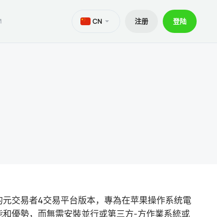
CN
注册
登陆
M
aTrader 5安卓版
ers World Cup
文件
交易
iOS的MetaTrader 5
30% 訂金
贷款
aTrader 4 安卓版
交易套餐 V9
和出金
iOS的MetaTrader 4
ief移动应用程序
本的元交易者4交易平台版本，專為在苹果操作系统電
能和優勢，而無需安裝並行或第三方-方作業系統或