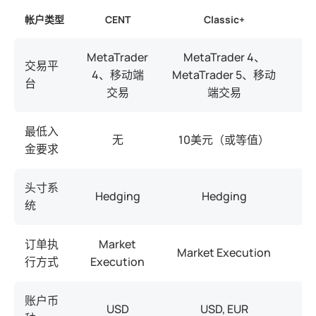
帐户类型
CENT
Classic+
MetaTrader
MetaTrader 4、
交易平
4、移动端
MetaTrader 5、移动
M
台
交易
端交易
最低入
无
10美元（或等值）
金要求
头寸系
Hedging
Hedging
统
订单执
Market
Market Execution
M
行方式
Execution
账户币
USD
USD, EUR