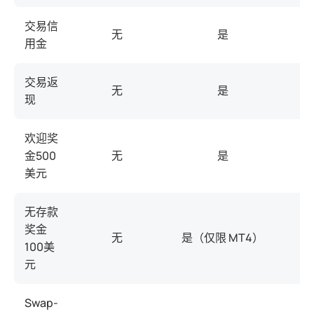
交易信
无
是
用金
交易返
无
是
现
欢迎奖
金500
无
是
美元
无存款
奖金
无
是（仅限 MT4）
100美
元
Swap-