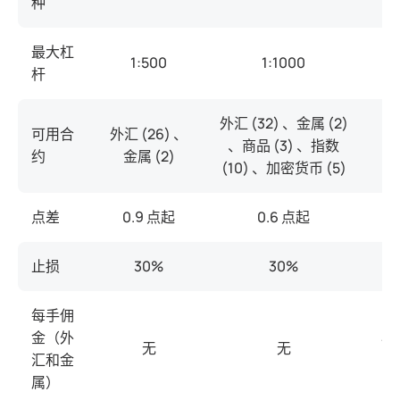
种
最大杠
1:500
1:1000
杆
外汇 (32) 、金属 (2)
外
可用合
外汇 (26) 、
、商品 (3) 、指数
约
金属 (2)
(10) 、加密货币 (5)
(
点差
0.9 点起
0.6 点起
止损
30%
30%
每手佣
金（外
$2
无
无
汇和金
属）