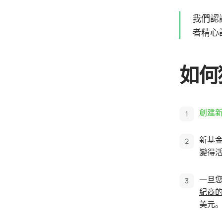
我們認
者精心
如何
創建
新基金
變得
一旦
紀商
美元