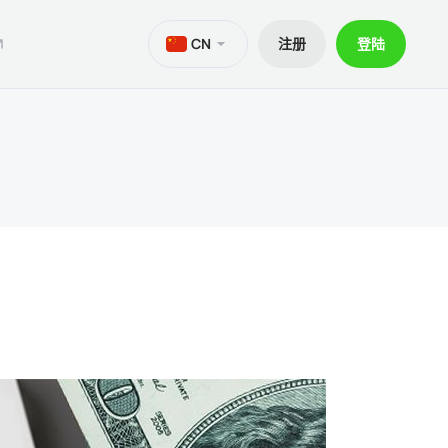
CN
注册
登陆
M
aTrader 5安卓版
ers World Cup
文件
交易
iOS的MetaTrader 5
30% 訂金
贷款
aTrader 4 安卓版
交易套餐 V9
和出金
iOS的MetaTrader 4
ief移动应用程序