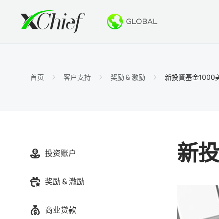
条件
桌面和网
奖金
关于
账户类
MetaTr
无存款
为什么选
首页
客户支持
奖励 & 激励
新投資基金1000
伊斯兰
MetaT
欢迎奖
公司新
合约细
适用于Ma
新的PA
工作机
保证金
MetaTr
GOLD
新投
投资账户
MetaT
奖励 & 激励
适用于Ma
商业贷款