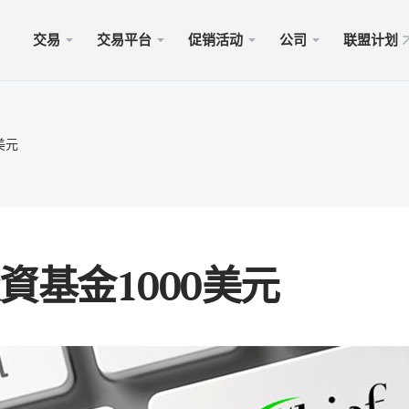
交易
交易平台
促销活动
公司
联盟计划
站
服务
移动
促销
合法的
型
ader 5
奖金100美元
择xChief
PAM
Met
Trad
法律
美元
账户
rader 5网络终端
金高达500美元
闻
跟单
适用于
保險 
则
cOS的MetaTrader 5
MM为1000美元
会
商业
Met
特别
要求
ader 4
 WHALE大赛5000美元
入金
适用于
資基金1000美元
rader 4网络终端
xCh
cOS的MetaTrader 4