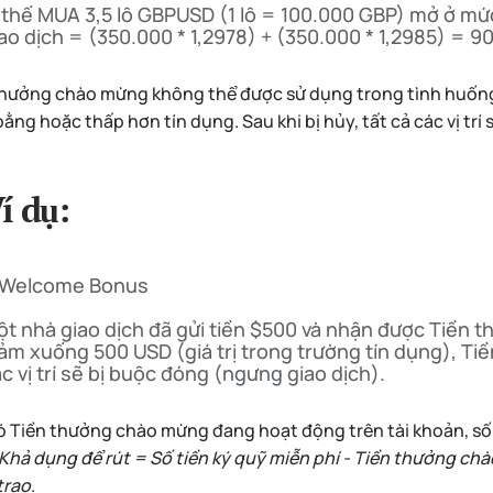
 thế MUA 3,5 lô GBPUSD (1 lô = 100.000 GBP) mở ở mức
ao dịch = (350.000 * 1,2978) + (350.000 * 1,2985) = 
thưởng chào mừng không thể được sử dụng trong tình huống "
ằng hoặc thấp hơn tín dụng. Sau khi bị hủy, tất cả các vị trí 
í dụ:
t nhà giao dịch đã gửi tiền $500 và nhận được Tiền
ảm xuống 500 USD (giá trị trong trường tín dụng), Ti
c vị trí sẽ bị buộc đóng (ngưng giao dịch).
 Tiền thưởng chào mừng đang hoạt động trên tài khoản, số ti
Khả dụng để rút = Số tiền ký quỹ miễn phí - Tiền thưởng ch
trao
.