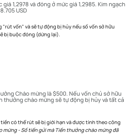
 giá 1,2978 và đóng ở mức giá 1,2985. Kim ngạch
908.705 USD
rút vốn" và sẽ tự động bị hủy nếu số vốn sở hữu
sẽ bị buộc đóng (dừng lại).
 thưởng Chào mừng là $500. Nếu vốn chủ sở hữu
ền thưởng chào mừng sẽ tự động bị hủy và tất cả
ền có thể rút sẽ bị giới hạn và được tính theo công
ào mừng - Số tiền gửi mà Tiền thưởng chào mừng đã