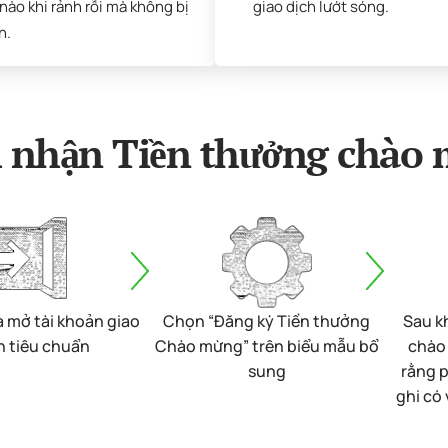
nào khi rảnh rỗi mà không bị
giao dịch lướt sóng.
n.
 nhận Tiền thưởng chào
à mở tài khoản giao
Chọn “Đăng ký Tiền thưởng
Sau k
h tiêu chuẩn
Chào mừng” trên biểu mẫu bổ
chào
sung
rằng 
ghi có