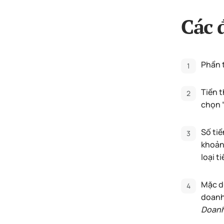
Các 
Phần 
Tiền 
chọn 
Số ti
khoản
loại t
Mặc d
doanh
Doanh