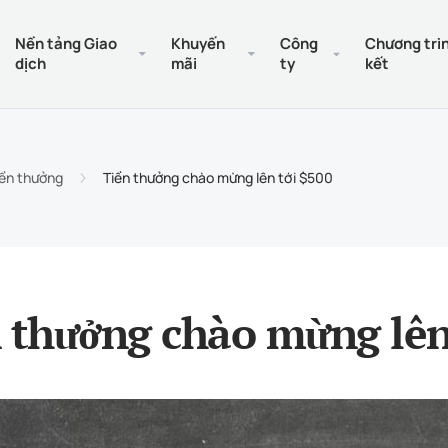
Nền tảng Giao
Khuyến
Công
Chương trìn
dịch
mãi
ty
kết
kiện
để bàn và Web
ng
Dịch v
Mobile
Quảng
Hợp ph
i Tài khoản
ader 5
hưởng không cần nạp tiền $100
o xChief?
PAM
Meta
Trad
Tài l
iền thưởng
Tiền thưởng chào mừng lên tới $500
oản Hồi giáo
ader 5 WebTerminal
hưởng chào mừng lên đến $500
c Công ty
Sao 
Meta
Bảo 
hoản Hợp đồng
ader 5 cho macOS
 cho PAMM mới
 dụng
Tín 
Meta
Gói T
u Ký quỹ
ader 4
hi CÁ VOI VÀNG $5000
Nạp 
Meta
Quà 
 thưởng chào mừng lên
bị đầu cuối web MetaTrader 4
xChi
ader 4 cho macOS