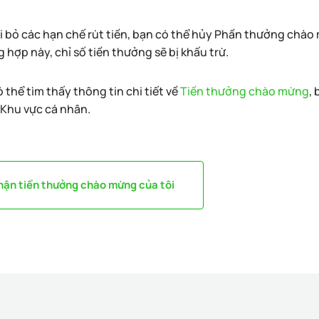
i bỏ các hạn chế rút tiền, bạn có thể hủy Phần thưởng chào
 hợp này, chỉ số tiền thưởng sẽ bị khấu trừ.
 thể tìm thấy thông tin chi tiết về
Tiền thưởng chào mừng
,
 Khu vực cá nhân.
hận tiền thưởng chào mừng của tôi