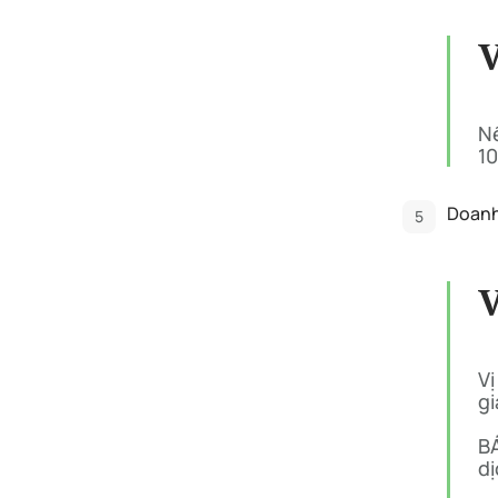
V
Nế
10
Doanh 
V
Vị
gi
BÁ
dị