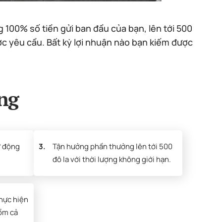
100% số tiền gửi ban đầu của bạn, lên tới 500
ợc yêu cầu. Bất kỳ lợi nhuận nào bạn kiếm được
ng
ự động
3.
Tận hưởng phần thưởng lên tới 500
đô la với thời lượng không giới hạn.
thực hiện
gồm cả