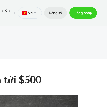
h liên
VN
Đăng ký
Đăng nhập
ụ
áp
M
Trader 5 cho Android
ers World Cup
iệu pháp lý
chép Giao dịch
Trader 5 cho iOS
hiểm lên đến 30% tiền gửi
dụng Giao dịch
Trader 4 cho Android
rader đặc biệt V9
và Rút tiền
Trader 4 cho iOS
lưu niệm
 tới $500
ef Ứng dụng di động