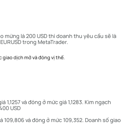
o mừng là 200 USD thì doanh thu yêu cầu sẽ là
ô EURUSD trong MetaTrader.
 giao dịch mở và đóng vị thế.
á 1,1257 và đóng ở mức giá 1,1283. Kim ngạch
5.400 USD
iá 109,806 và đóng ở mức 109,352. Doanh số giao