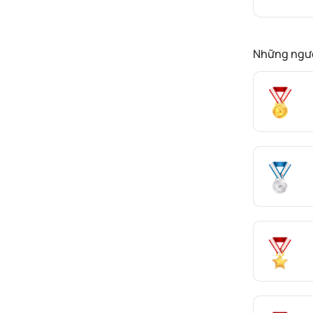
Những người