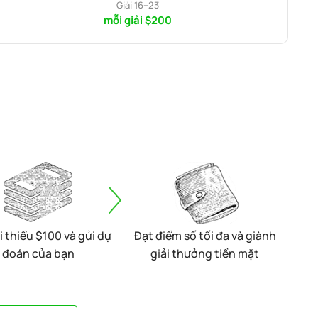
Giải 16–23
mỗi giải $200
i thiểu $100 và gửi dự
Đạt điểm số tối đa và giành
đoán của bạn
giải thưởng tiền mặt