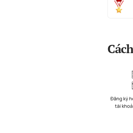
Cách
Đăng ký h
tài kho