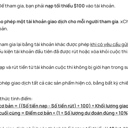
Để tham gia, bạn phải
nạp tối thiểu $100
vào tài khoản.
ho phép một tài khoản giao dịch cho mỗi người tham gia
. xC
oản.
tham gia lại bằng tài khoản khác được phép
khi có yêu cầu gử
ều kiện tài khoản đầu tiên đã được rút hoặc xóa khỏi cuộc thi
ạp và rút tiền từ tài khoản cuộc thi không bị giới hạn trong s
phép giao dịch tất cả các sản phẩm hiện có, bằng bất kỳ chi
thức tính điểm:
ơ bản = ((Số tiền nạp - Số tiền rút) ÷ 100) + Khối lượng giao
cuối cùng = Điểm cơ bản × (1 + Số lượng dự đoán đúng × 10%