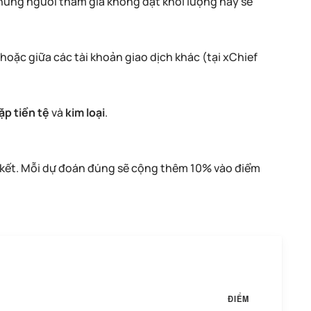
Những người tham gia không đạt khối lượng này sẽ
oặc giữa các tài khoản giao dịch khác (tại xChief
ặp tiền tệ
và
kim loại
.
n kết. Mỗi dự đoán đúng sẽ cộng thêm 10% vào điểm
ĐIỂM