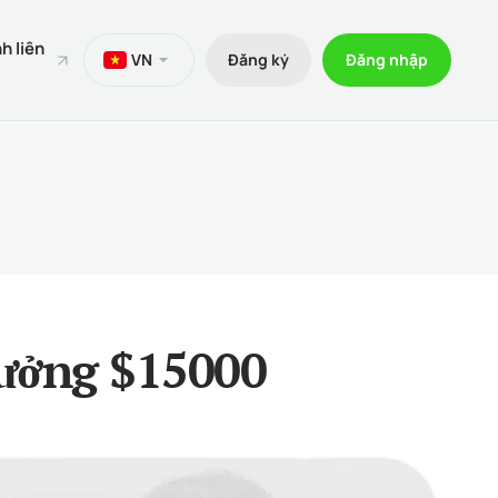
h liên
VN
Đăng ký
Đăng nhập
ụ
áp
M
Trader 5 cho Android
ers World Cup
iệu pháp lý
chép Giao dịch
Trader 5 cho iOS
hiểm lên đến 30% tiền gửi
dụng Giao dịch
Trader 4 cho Android
rader đặc biệt V9
và Rút tiền
Trader 4 cho iOS
lưu niệm
hưởng $15000
ef Ứng dụng di động