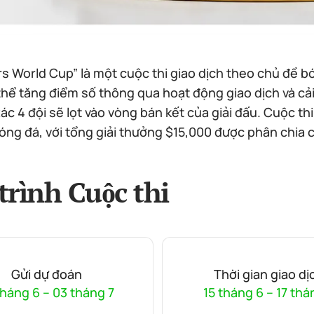
s World Cup” là một cuộc thi giao dịch theo chủ đề b
 thể tăng điểm số thông qua hoạt động giao dịch và cả
ác 4 đội sẽ lọt vào vòng bán kết của giải đấu. Cuộc th
óng đá, với tổng giải thưởng $15,000 được phân chia 
trình Cuộc thi
Gửi dự đoán
Thời gian giao dị
tháng 6 – 03 tháng 7
15 tháng 6 – 17 thá