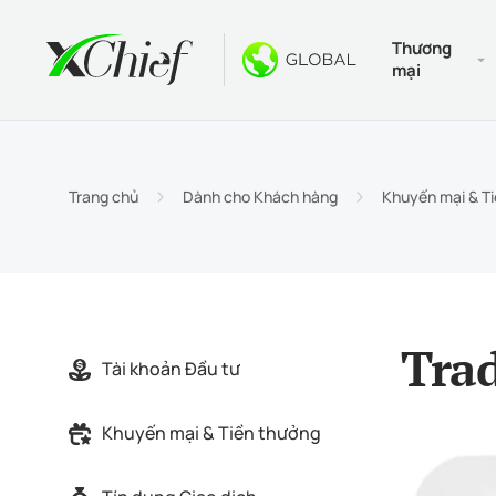
Thương
mại
Các điều 
Máy tính 
Tiền thưở
Về
Các loạ
MetaTr
Tiền t
Tại sa
Trang chủ
Dành cho Khách hàng
Khuyến mại & T
Tài kh
MetaTr
Tiền t
Tin tứ
Điều k
MetaTr
$1000
Tuyển
Yêu cầ
MetaTr
Cuộc t
Trad
Tài khoản Đầu tư
Thiết 
MetaTr
Khuyến mại & Tiền thưởng