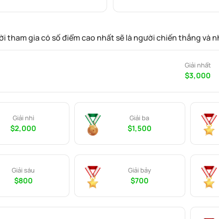
 tham gia có số điểm cao nhất sẽ là người chiến thắng và n
Giải nhất
$3,000
Giải nhì
Giải ba
$2,000
$1,500
Giải sáu
Giải bảy
$800
$700