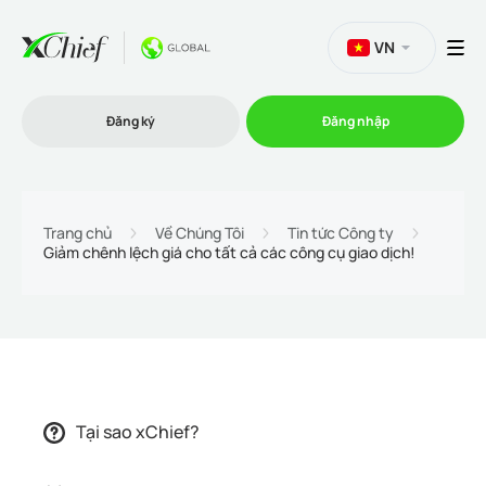
VN
Đăng ký
Đăng nhập
Thương mại
Trang chủ
Về Chúng Tôi
Tin tức Công ty
Giảm chênh lệch giá cho tất cả các công cụ giao dịch!
Nền tảng Giao dịch
Khuyến mãi
Công ty
Tại sao xChief?
Chương trình liên kết