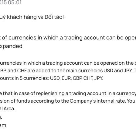
015 05:01
uý khách hàng và Đối tác!
t of currencies in which a trading account can be op
expanded
 currencies in which a trading account can be opened on the
BP, and CHF are added to the main currencies USD and JPY. T
ounts in 5 currencies: USD, EUR, GBP, CHF, JPY.
e that in case of replenishing a trading account in a currency
sion of funds according to the Company's internal rate. You
l Area.
,
eam