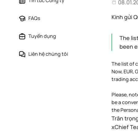
Tin tức Công ty
08.01.2
Kính gửi Q
FAQs
Tuyển dụng
The lis
been 
Liên hệ chúng tôi
The list of
Now, EUR, G
trading acc
Please, not
be a conver
the Persona
Trân trọng
xChief T